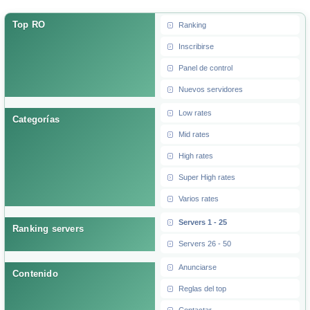
Top RO
Ranking
Inscribirse
Panel de control
Nuevos servidores
Low rates
Categorías
Mid rates
High rates
Super High rates
Varios rates
Servers 1 - 25
Ranking servers
Servers 26 - 50
Anunciarse
Contenido
Reglas del top